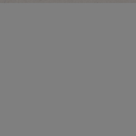
La Llavor, el espacio
educativo tecnológico.
bonÀrea quiere hacer crecer el
mundo rural poniendo al
alcance de todos los jóvenes y
niños las mismas
oportunidades formativas y de
desarrollo de las grandes
ciudades
+ info