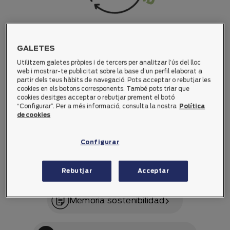
Sostenibilidad,
economía circular y
eficencia
GALETES
Utilitzem galetes pròpies i de tercers per analitzar l’ús del lloc
web i mostrar-te publicitat sobre la base d’un perfil elaborat a
El objetivo es conseguir un
equilibrio sostenible
con
partir dels teus hàbits de navegació. Pots acceptar o rebutjar les
cookies en els botons corresponents. També pots triar que
una exigente gestión de los recursos y apostando por
cookies desitges acceptar o rebutjar prement el botó
la economía circular, la
cultura de la eficiencia, el
“Configurar”. Per a més informació, consulta la nostra
Política
ahorro energético y el reaprovechamiento de
de cookies
recursos
. Cabe destacar que bonÀrea cuenta con el
certificado ISO 14000 de gestión ambiental
.
Configurar
También manifestamos el compromiso con el
consumo responsable
para evitar el desperdicio
Rebutjar
Acceptar
alimentario.
Memoria sostenibilidad