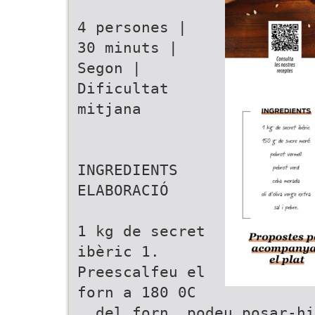
4 persones |
30 minuts |
Segon |
Dificultat
mitjana
INGREDIENTS
ELABORACIÓ
1 kg de secret
ibèric 1.
Preescalfeu el
forn a 180 0C
. del forn, podeu posar-hi