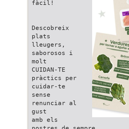
fàcil!
Descobreix
plats
lleugers,
saborosos i
molt
CUIDAN-TE
pràctics per
cuidar-te
sense
renunciar al
gust
amb els
nostres de sempre.