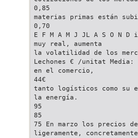
0,85
materias primas están subi
0,70
E F M A M J JL A S O N D i
muy real, aumenta
la volatilidad de los merc
Lechones € /unitat Media: 
en el comercio,
44€
tanto logísticos como su e
la energía.
95
85
75 En marzo los precios de
ligeramente, concretamente