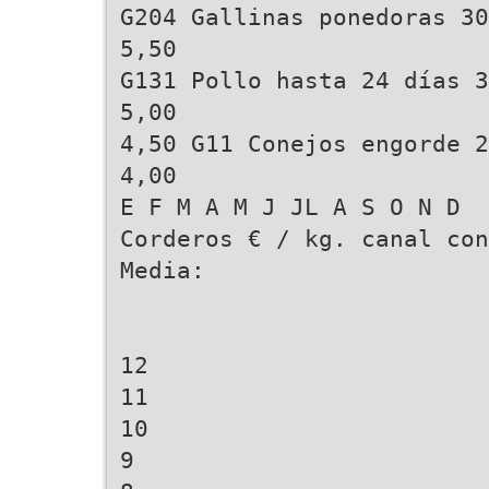
G204 Gallinas ponedoras 30
5,50
G131 Pollo hasta 24 días 3
5,00
4,50 G11 Conejos engorde 2
4,00
E F M A M J JL A S O N D
Corderos € / kg. canal con
Media:
12
11
10
9