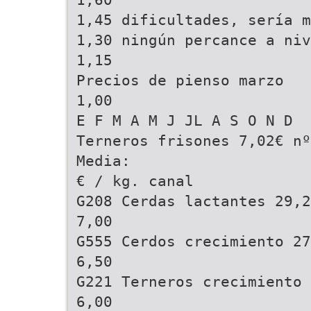
1,45 dificultades, sería m
1,30 ningún percance a niv
1,15
Precios de pienso marzo
1,00
E F M A M J JL A S O N D
Terneros frisones 7,02€ nº
Media:
€ / kg. canal
G208 Cerdas lactantes 29,2
7,00
G555 Cerdos crecimiento 27
6,50
G221 Terneros crecimiento 
6,00