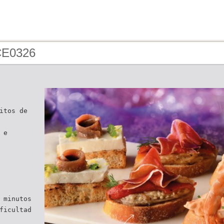
CE0326
itos de
 e
 minutos
ficultad