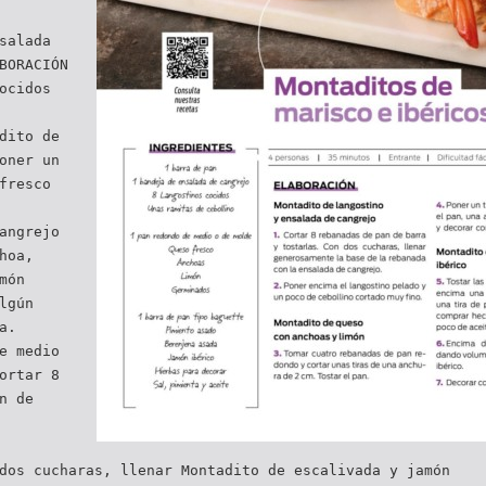
salada
BORACIÓN
ocidos
dito de
oner un
fresco
angrejo
hoa,
món
lgún
a.
e medio
ortar 8
n de
dos cucharas, llenar Montadito de escalivada y jamón