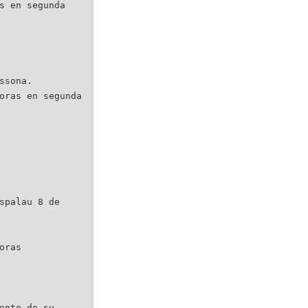
s en segunda
ssona.
oras en segunda
spalau 8 de
oras
ento de su