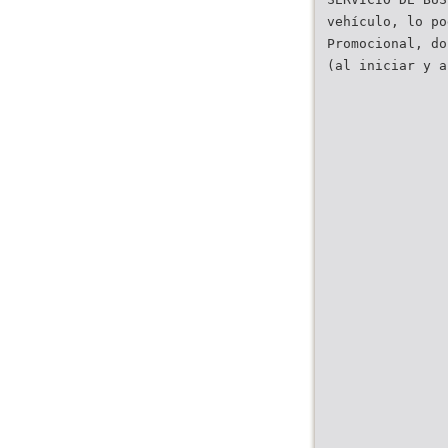
vehículo, lo po
Promocional, do
(al iniciar y a