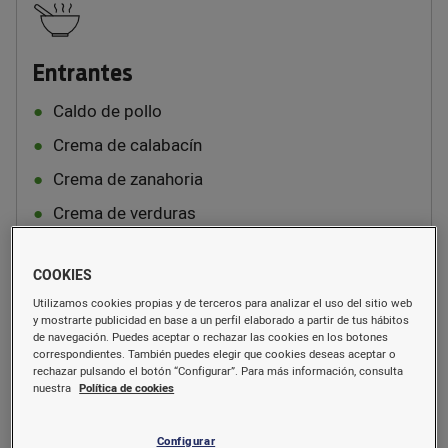
Entrantes
Caldo de pollo
Crema de calabacín
Crema de zanahoria
Crema de verduras
Crema de champiñones
COOKIES
Gazpacho
Utilizamos cookies propias y de terceros para analizar el uso del sitio web
y mostrarte publicidad en base a un perfil elaborado a partir de tus hábitos
de navegación. Puedes aceptar o rechazar las cookies en los botones
correspondientes. También puedes elegir que cookies deseas aceptar o
rechazar pulsando el botón “Configurar”. Para más información, consulta
nuestra
Política de cookies
Surtido para ensaladas
Configurar