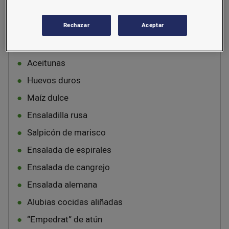
Lechuga
Rechazar
Aceptar
Tomate
Zanahoria rallada
Aceitunas
Huevos duros
Maíz dulce
Ensaladilla rusa
Salpicón de marisco
Ensalada de espirales
Ensalada de cangrejo
Ensalada alemana
Alubias cocidas aliñadas
“Empedrat” de atún