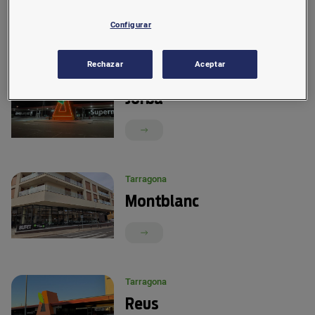
Configurar
Rechazar
Aceptar
Barcelona
Jorba
Tarragona
Montblanc
Tarragona
Reus