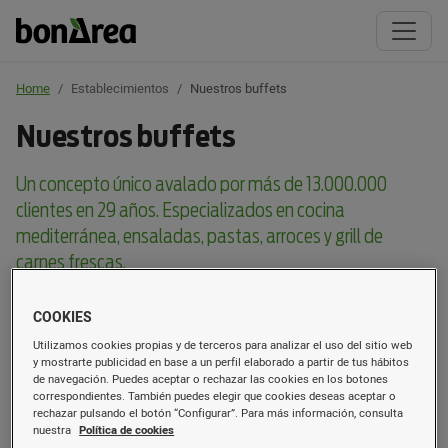
Home
Establecimientos
Nuestros buffets
Nuestros buffets
Un concepto único avalado por más de 13.000.000
clientes en 29 años. Especializados en cocina
mediterránea, ensaladas, pastas, arroces y grill de
carnes frescas.
Video buffets
COOKIES
Utilizamos cookies propias y de terceros para analizar el uso del sitio web
Localizador buffets
y mostrarte publicidad en base a un perfil elaborado a partir de tus hábitos
de navegación. Puedes aceptar o rechazar las cookies en los botones
correspondientes. También puedes elegir que cookies deseas aceptar o
Lleida
rechazar pulsando el botón “Configurar”. Para más información, consulta
nuestra
Política de cookies
Guissona